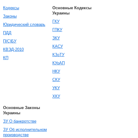
Кодексы
Основные Кодексы
Украины
Законы
ГКУ
Юридический словарь
ГПКУ
ПДД
ЗКУ
П(С)БУ
КАСУ
КВЭД-2010
КЗоТУ
КП
КУоАП
НКУ
СКУ
УКУ
ХКУ
Основные Законы
Украины
ЗУ О банкротстве
ЗУ Об исполнительном
производстве