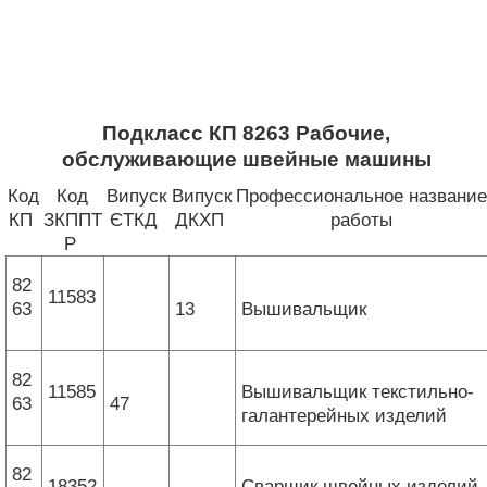
Подкласс КП 8263 Рабочие,
обслуживающие швейные машины
Код
Код
Випуск
Випуск
Профессиональное название
КП
ЗКППТ
ЄТКД
ДКХП
работы
Р
82
11583
63
13
Вышивальщик
82
11585
Вышивальщик текстильно-
63
47
галантерейных изделий
82
18352
Сварщик швейных изделий