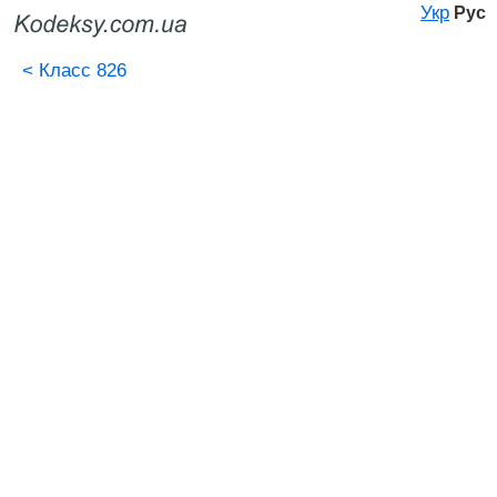
Укр
Рус
<
Класс 826