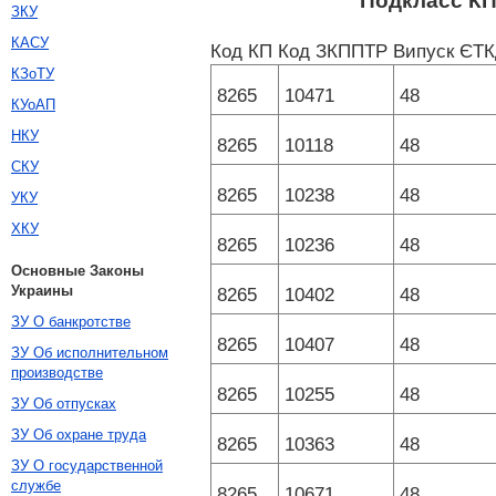
Подкласс К
ЗКУ
КАСУ
Код КП
Код ЗКППТР
Випуск ЄТ
КЗоТУ
8265
10471
48
КУоАП
НКУ
8265
10118
48
СКУ
8265
10238
48
УКУ
ХКУ
8265
10236
48
Основные Законы
Украины
8265
10402
48
ЗУ О банкротстве
8265
10407
48
ЗУ Об исполнительном
производстве
8265
10255
48
ЗУ Об отпусках
ЗУ Об охране труда
8265
10363
48
ЗУ О государственной
службе
8265
10671
48