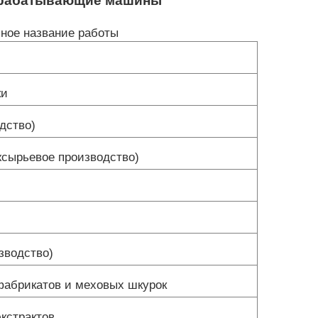
обрабатывающие машины
ное название работы
ки
дство)
жсырьевое производство)
зводство)
фабрикатов и меховых шкурок
кстрактов