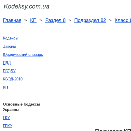
Главная
>
КП
>
Раздел 8
>
Подраздел 82
>
Класс 
Кодексы
Законы
Юридический словарь
ПДД
П(С)БУ
КВЭД-2010
КП
Основные Кодексы
Украины
ГКУ
ГПКУ