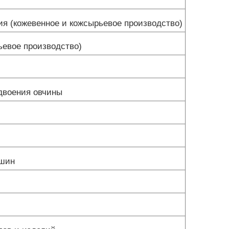
я (кожевенное и кожсырьевое производство)
евое производство)
двоения овчины
ашин