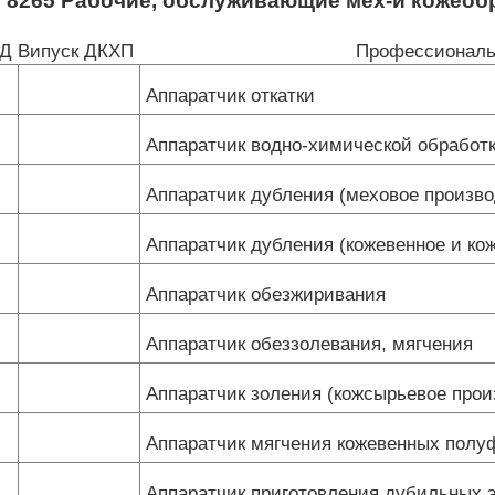
П 8265 Рабочие, обслуживающие мех-и коже
КД
Випуск ДКХП
Профессиональ
Аппаратчик откатки
Аппаратчик водно-химической обработ
Аппаратчик дубления (меховое произво
Аппаратчик дубления (кожевенное и ко
Аппаратчик обезжиривания
Аппаратчик обеззолевания, мягчения
Аппаратчик золения (кожсырьевое прои
Аппаратчик мягчения кожевенных полу
Аппаратчик приготовления дубильных э