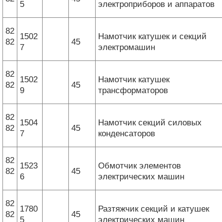
5
электроприборов и аппаратов
82
1502
Намотчик катушек и секций
82
45
7
электромашин
82
1502
Намотчик катушек
82
45
9
трансформаторов
82
1504
Намотчик секций силовых
82
45
7
конденсаторов
82
1523
Обмотчик элементов
82
45
6
электрических машин
82
1780
Разтяжчик секций и катушек
82
45
5
электрических машин