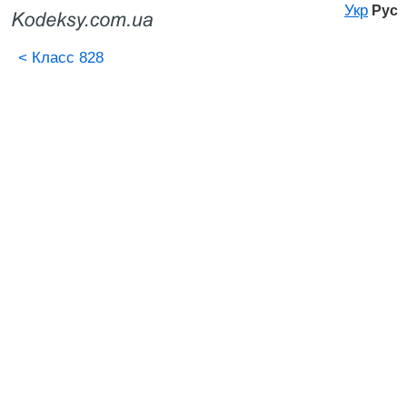
Укр
Рус
<
Класс 828