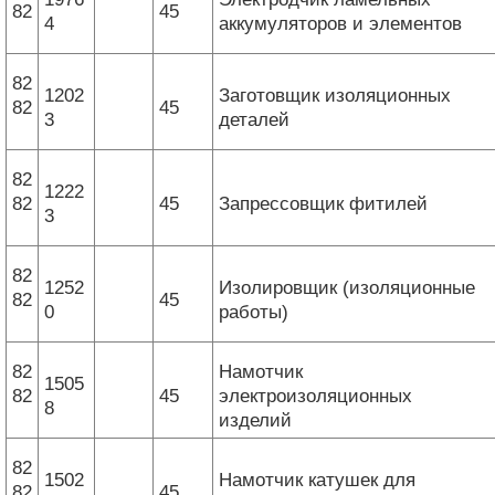
82
45
4
аккумуляторов и элементов
82
1202
Заготовщик изоляционных
82
45
3
деталей
82
1222
82
45
Запрессовщик фитилей
3
82
1252
Изолировщик (изоляционные
82
45
0
работы)
82
Намотчик
1505
82
45
электроизоляционных
8
изделий
82
1502
Намотчик катушек для
82
45