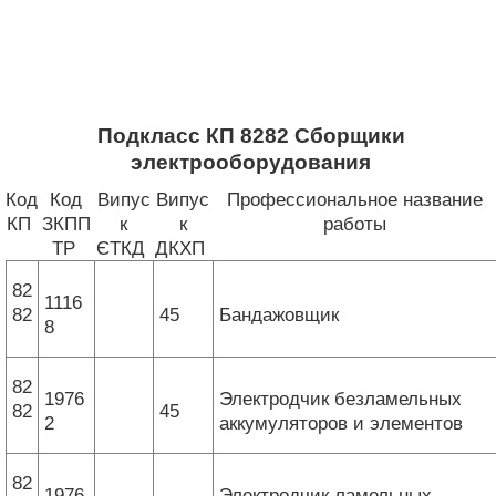
Подкласс КП 8282 Сборщики
электрооборудования
Код
Код
Випус
Випус
Профессиональное название
КП
ЗКПП
к
к
работы
ТР
ЄТКД
ДКХП
82
1116
82
45
Бандажовщик
8
82
1976
Электродчик безламельных
82
45
2
аккумуляторов и элементов
82
1976
Электродчик ламельных