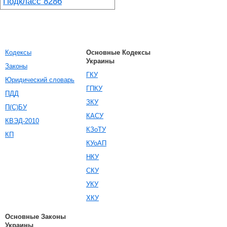
Подкласс 8286
Кодексы
Основные Кодексы
Украины
Законы
ГКУ
Юридический словарь
ГПКУ
ПДД
ЗКУ
П(С)БУ
КАСУ
КВЭД-2010
КЗоТУ
КП
КУоАП
НКУ
СКУ
УКУ
ХКУ
Основные Законы
Украины