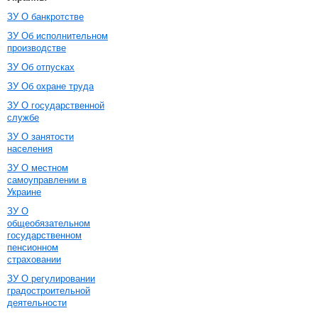
ЗУ О банкротстве
ЗУ Об исполнительном
производстве
ЗУ Об отпусках
ЗУ Об охране труда
ЗУ О государственной
службе
ЗУ О занятости
населения
ЗУ О местном
самоуправлении в
Украине
ЗУ О
общеобязательном
государственном
пенсионном
страховании
ЗУ О регулировании
градостроительной
деятельности