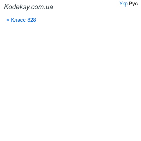
Укр
Рус
<
Класс 828