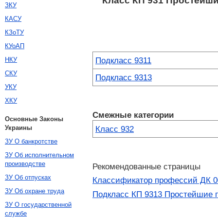
Класс КП 931 Простейш
ЗКУ
КАСУ
КЗоТУ
КУоАП
Подкласс 9311
НКУ
СКУ
Подкласс 9313
УКУ
ХКУ
Смежные категории
Основные Законы
Украины
Класс 932
ЗУ О банкротстве
ЗУ Об исполнительном
производстве
Рекомендованные страницы
ЗУ Об отпусках
Классификатор профессий ДК 0
ЗУ Об охране труда
Подкласс КП 9313 Простейшие 
ЗУ О государственной
службе