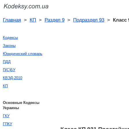
Главная
>
КП
>
Раздел 9
>
Подраздел 93
>
Класс 
Кодексы
Законы
Юридический словарь
ПДД
П(С)БУ
КВЭД-2010
КП
Основные Кодексы
Украины
ГКУ
ГПКУ