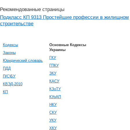
Рекомендованные страницы
Подкласс КП 9313 Простейшие профессии в жилищном
строительстве
Кодексы
Основные Кодексы
Украины
Законы
ГКУ
Юридический словарь
ГПКУ
ПДД
ЗКУ
П(С)БУ
КАСУ
КВЭД-2010
КЗоТУ
КП
КУоАП
НКУ
СКУ
УКУ
ХКУ