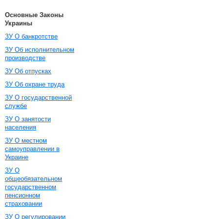
Основные Законы
Украины
ЗУ О банкротстве
ЗУ Об исполнительном
производстве
ЗУ Об отпусках
ЗУ Об охране труда
ЗУ О государственной
службе
ЗУ О занятости
населения
ЗУ О местном
самоуправлении в
Украине
ЗУ О
общеобязательном
государственном
пенсионном
страховании
ЗУ О регулировании