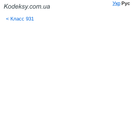
Укр
Рус
<
Класс 931