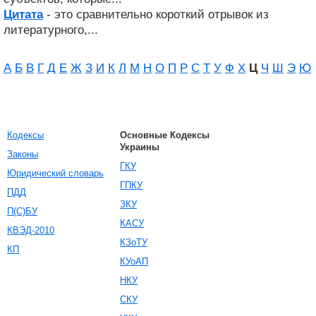
Цитата
- это сравнительно короткий отрывок из
литературного,...
А
Б
В
Г
Д
Е
Ж
З
И
К
Л
М
Н
О
П
Р
С
Т
У
Ф
Х
Ц
Ч
Ш
Э
Ю
Кодексы
Основные Кодексы
Украины
Законы
ГКУ
Юридический словарь
ГПКУ
ПДД
ЗКУ
П(С)БУ
КАСУ
КВЭД-2010
КЗоТУ
КП
КУоАП
НКУ
СКУ