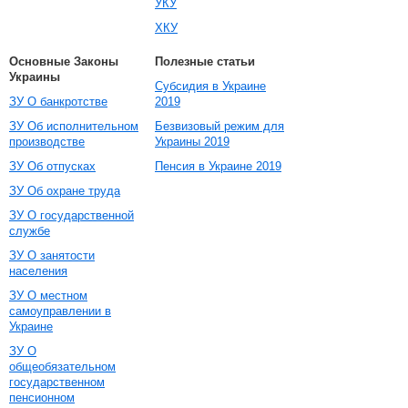
УКУ
ХКУ
Основные Законы
Полезные статьи
Украины
Субсидия в Украине
ЗУ О банкротстве
2019
ЗУ Об исполнительном
Безвизовый режим для
производстве
Украины 2019
ЗУ Об отпусках
Пенсия в Украине 2019
ЗУ Об охране труда
ЗУ О государственной
службе
ЗУ О занятости
населения
ЗУ О местном
самоуправлении в
Украине
ЗУ О
общеобязательном
государственном
пенсионном