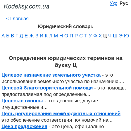
Укр
Рус
<
Главная
Юридический словарь
А
Б
В
Г
Д
Е
Ж
З
И
К
Л
М
Н
О
П
Р
С
Т
У
Ф
Х
Ц
Ч
Ш
Э
Ю
Определения юридических терминов на
букву Ц
Целевое назначение земельного участка
- это
использования земельного участка по назначению,...
Целевой благотворительной помощи
- это помощь,
предоставляемая под определенные...
Целевые взносы
- это денежные, другие
имущественные и...
Цель регулирования межбюджетных отношений
-
это обеспечение соответствия полномочий на...
Цена предложения
- это цена, официально