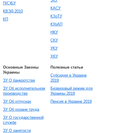
ЗКУ
П(С)БУ
КАСУ
КВЭД-2010
КЗоТУ
КП
КУоАП
НКУ
СКУ
УКУ
ХКУ
Основные Законы
Полезные статьи
Украины
Субсидия в Украине
ЗУ О банкротстве
2019
ЗУ Об исполнительном
Безвизовый режим для
производстве
Украины 2019
ЗУ Об отпусках
Пенсия в Украине 2019
ЗУ Об охране труда
ЗУ О государственной
службе
ЗУ О занятости