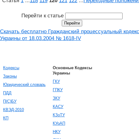
Статья
1
...
118
119
120
121
122
...
Переходные положени
Перейти к статье
Скачать бесплатно Гражданский процессуальный кодек
Украины от 18.03.2004 № 1618-IV
Кодексы
Основные Кодексы
Украины
Законы
ГКУ
Юридический словарь
ГПКУ
ПДД
ЗКУ
П(С)БУ
КАСУ
КВЭД-2010
КЗоТУ
КП
КУоАП
НКУ