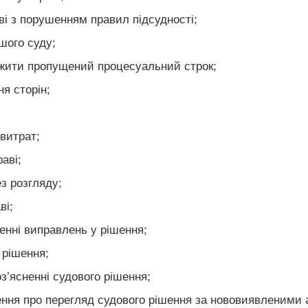
ві з порушенням правил підсудності;
ншого суду;
вжити пропущений процесуальний строк;
я сторін;
витрат;
аві;
з розгляду;
ві;
енні виправлень у рішення;
 рішення;
оз’ясненні судового рішення;
ження про перегляд судового рішення за нововиявленим