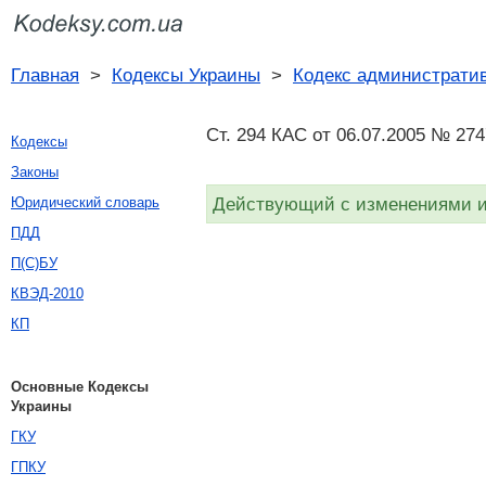
Главная
>
Кодексы Украины
>
Кодекс административ
Ст. 294 КАС от 06.07.2005 № 274
Кодексы
Законы
Действующий с изменениями и 
Юридический словарь
ПДД
П(С)БУ
КВЭД-2010
КП
Основные Кодексы
Украины
ГКУ
ГПКУ