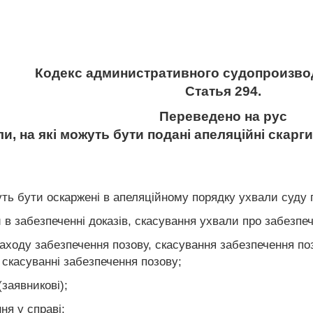
Кодекс административного судопроизво
Статья 294.
Переведено на рус
и, на які можуть бути подані апеляційні скарг
ть бути оскаржені в апеляційному порядку ухвали суду 
и в забезпеченні доказів, скасування ухвали про забезпеч
заходу забезпечення позову, скасування забезпечення поз
 скасуванні забезпечення позову;
(заявникові);
ня у справі;