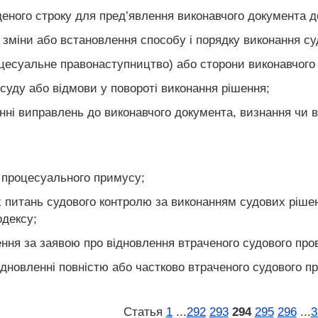
щеного строку для пред’явлення виконавчого документа д
, зміни або встановлення способу і порядку виконання су
роцесуальне правонаступництво) або сторони виконавчого
суду або відмови у повороті виконання рішення;
нні виправлень до виконавчого документа, визнання чи 
 процесуального примусу;
 питань судового контролю за виконанням судових ріше
одексу;
ення за заявою про відновлення втраченого судового пр
ідновленні повністю або частково втраченого судового п
Статья
1
...
292
293
294
295
296
...
3