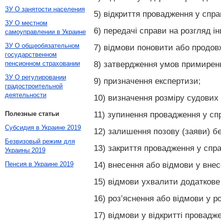
ЗУ О занятости населения
5) відкриття провадження у спра
ЗУ О местном
6) передачі справи на розгляд і
самоуправлении в Украине
ЗУ О общеобязательном
7) відмови поновити або продо
государственном
8) затвердження умов примиренн
пенсионном страховании
ЗУ О регулировании
9) призначення експертизи;
градостроительной
деятельности
10) визначення розміру судових 
11) зупинення провадження у спр
Полезные статьи
Субсидия в Украине 2019
12) залишення позову (заяви) бе
Безвизовый режим для
13) закриття провадження у спра
Украины 2019
14) внесення або відмови у внес
Пенсия в Украине 2019
15) відмови ухвалити додаткове
16) роз’яснення або відмови у р
17) відмови у відкритті провад