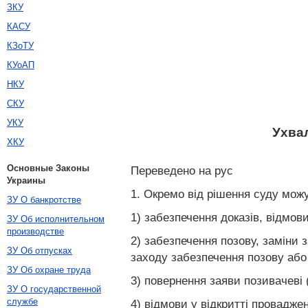
ЗКУ
КАСУ
КЗоТУ
КУоАП
НКУ
СКУ
УКУ
Ухвал
ХКУ
Основные Законы
Переведено на рус
Украины
1. Окремо від рішення суду можу
ЗУ О банкротстве
1) забезпечення доказів, відмов
ЗУ Об исполнительном
производстве
2) забезпечення позову, заміни 
ЗУ Об отпусках
заходу забезпечення позову або
ЗУ Об охране труда
3) повернення заяви позивачеві 
ЗУ О государственной
службе
4) відмови у відкритті проваджен