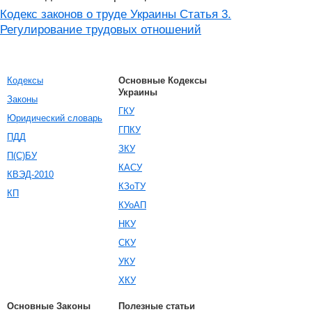
Кодекс законов о труде Украины Статья 3.
Регулирование трудовых отношений
Кодексы
Основные Кодексы
Украины
Законы
ГКУ
Юридический словарь
ГПКУ
ПДД
ЗКУ
П(С)БУ
КАСУ
КВЭД-2010
КЗоТУ
КП
КУоАП
НКУ
СКУ
УКУ
ХКУ
Основные Законы
Полезные статьи