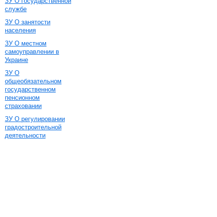
ЗУ О государственной
службе
ЗУ О занятости
населения
ЗУ О местном
самоуправлении в
Украине
ЗУ О
общеобязательном
государственном
пенсионном
страховании
ЗУ О регулировании
градостроительной
деятельности