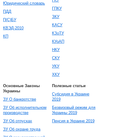
ГКУ
Юридический словарь
ГПКУ
ПДД
ЗКУ
П(С)БУ
КАСУ
КВЭД-2010
КЗоТУ
КП
КУоАП
НКУ
СКУ
УКУ
ХКУ
Основные Законы
Полезные статьи
Украины
Субсидия в Украине
ЗУ О банкротстве
2019
ЗУ Об исполнительном
Безвизовый режим для
производстве
Украины 2019
ЗУ Об отпусках
Пенсия в Украине 2019
ЗУ Об охране труда