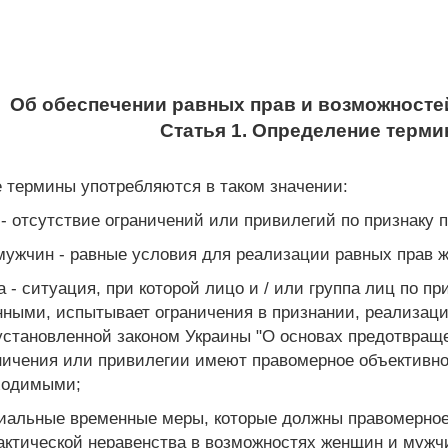
Об обеспечении равных прав и возможносте
Статья 1. Определение терми
 термины употребляются в таком значении:
 отсутствие ограничений или привилегий по признаку п
ужчин - равные условия для реализации равных прав 
 - ситуация, при которой лицо и / или группа лиц по пр
ными, испытывает ограничения в признании, реализац
становленной законом Украины "О основах предотвраще
раничения или привилегии имеют правомерное объективн
ходимыми;
иальные временные меры, которые должны правомерное
ктической неравенства в возможностях женщин и мужчи