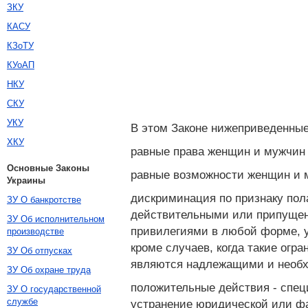
ЗКУ
КАСУ
КЗоТУ
КУоАП
НКУ
СКУ
УКУ
В этом Законе нижеприведенные
ХКУ
равные права женщин и мужчин -
Основные Законы
равные возможности женщин и м
Украины
дискриминация по признаку пола
ЗУ О банкротстве
действительными или припущен
ЗУ Об исполнительном
привилегиями в любой форме, у
производстве
кроме случаев, когда такие ог
ЗУ Об отпусках
являются надлежащими и необ
ЗУ Об охране труда
положительные действия - спец
ЗУ О государственной
службе
устранение юридической или фа