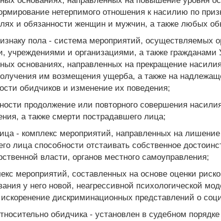
нных основаниях, направленных на повышение уровня ос
формирование нетерпимого отношения к насилию по при
лях и обязанности женщин и мужчин, а также любых об
изнаку пола - система мероприятий, осуществляемых о
, учреждениями и организациями, а также гражданами 
нных основаниях, направленных на прекращение насилия
олучения им возмещения ущерба, а также на надлежаще
ности обидчиков и изменение их поведения;
рности продолжение или повторного совершения насилия
ения, а также смерти пострадавшего лица;
ица - комплекс мероприятий, направленных на лишение
го лица способности отстаивать собственное достоинс
рственной власти, органов местного самоуправления;
лекс мероприятий, составленных на основе оценки риск
ания у него новой, неагрессивной психологической мод
а искоренение дискриминационных представлений о соц
тносительно обидчика - установлен в судебном порядке