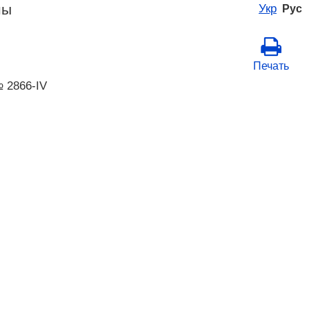
ны
Укр
Рус
Печать
 2866-IV