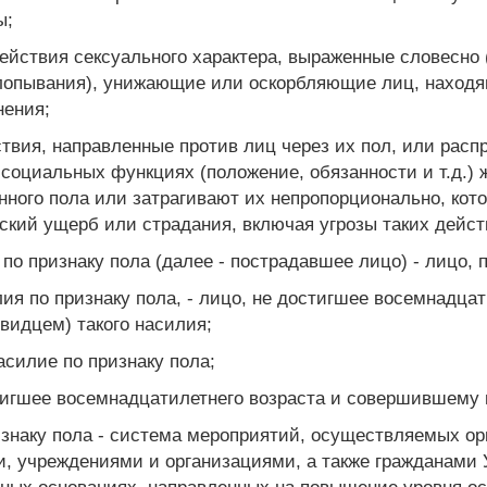
ы;
ействия сексуального характера, выраженные словесно 
лопывания), унижающие или оскорбляющие лиц, находящ
нения;
йствия, направленные против лиц через их пол, или рас
 социальных функциях (положение, обязанности и т.д.)
ного пола или затрагивают их непропорционально, кото
ский ущерб или страдания, включая угрозы таких дейст
по признаку пола (далее - пострадавшее лицо) - лицо, 
ия по признаку пола, - лицо, не достигшее восемнадца
видцем) такого насилия;
асилие по признаку пола;
стигшее восемнадцатилетнего возраста и совершившему 
знаку пола - система мероприятий, осуществляемых ор
, учреждениями и организациями, а также гражданами 