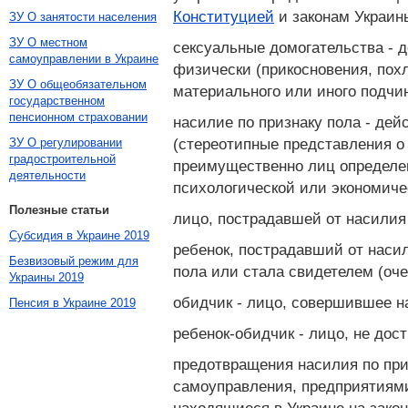
Конституцией
и законам Украин
ЗУ О занятости населения
ЗУ О местном
сексуальные домогательства - д
самоуправлении в Украине
физически (прикосновения, пох
ЗУ О общеобязательном
материального или иного подчи
государственном
пенсионном страховании
насилие по признаку пола - де
(стереотипные представления о
ЗУ О регулировании
градостроительной
преимущественно лиц определен
деятельности
психологической или экономиче
Полезные статьи
лицо, пострадавшей от насилия 
Субсидия в Украине 2019
ребенок, пострадавший от насил
Безвизовый режим для
пола или стала свидетелем (оче
Украины 2019
обидчик - лицо, совершившее н
Пенсия в Украине 2019
ребенок-обидчик - лицо, не до
предотвращения насилия по при
самоуправления, предприятиями