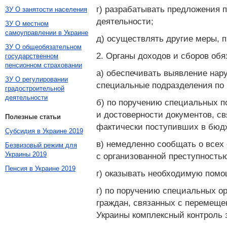
г) разрабатывать предложения 
ЗУ О занятости населения
деятельности;
ЗУ О местном
самоуправлении в Украине
д) осуществлять другие меры, 
ЗУ О общеобязательном
2. Органы доходов и сборов обя
государственном
пенсионном страховании
а) обеспечивать выявление нар
ЗУ О регулировании
специальные подразделения по 
градостроительной
деятельности
б) по поручению специальных п
и достоверности документов, с
Полезные статьи
фактически поступивших в бюдж
Субсидия в Украине 2019
в) немедленно сообщать о всех
Безвизовый режим для
Украины 2019
с организованной преступность
Пенсия в Украине 2019
г) оказывать необходимую помо
г) по поручению специальных ор
граждан, связанных с перемеще
Украины комплексный контроль 