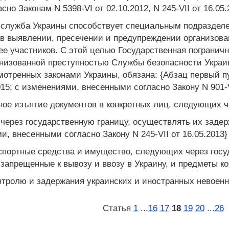
о Законам N 5398-VI от 02.10.2012, N 245-VII от 16.05.
я служба Украины способствует специальным подразде
в выявлении, пресечении и предупреждении организова
 ее участников. С этой целью Государственная пограни
анизованной преступностью Службы безопасности Украи
отренных законами Украины, обязана: {Абзац первый пун
2015; с изменениями, внесенными согласно Закону N 901-V
ное изъятие документов в конкретных лиц, следующих ч
 через государственную границу, осуществлять их задер
и, внесенными согласно Закону N 245-VII от 16.05.2013}
нспортные средства и имущество, следующих через гос
запрещенные к вывозу и ввозу в Украину, и предметы к
нтролю и задержания украинских и иностранных невоенн
Статья
1
...
16
17
18
19
20
...
26