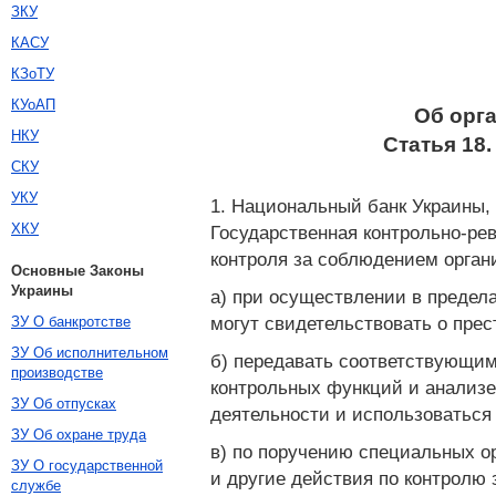
ЗКУ
КАСУ
КЗоТУ
КУоАП
Об орг
НКУ
Статья 18
СКУ
УКУ
1. Национальный банк Украины,
ХКУ
Государственная контрольно-ре
контроля за соблюдением орган
Основные Законы
Украины
а) при осуществлении в предел
могут свидетельствовать о прес
ЗУ О банкротстве
ЗУ Об исполнительном
б) передавать соответствующим
производстве
контрольных функций и анализе
ЗУ Об отпусках
деятельности и использоваться
ЗУ Об охране труда
в) по поручению специальных ор
ЗУ О государственной
и другие действия по контролю
службе