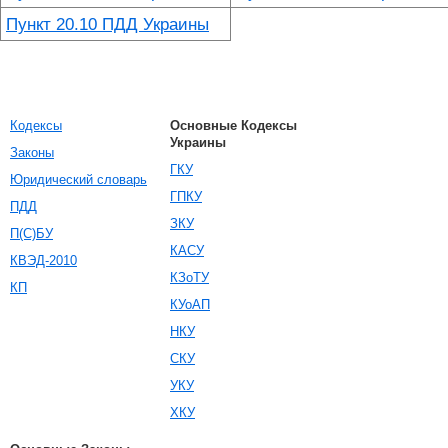
Пункт 20.10 ПДД Украины
Кодексы
Основные Кодексы
Украины
Законы
ГКУ
Юридический словарь
ГПКУ
ПДД
ЗКУ
П(С)БУ
КАСУ
КВЭД-2010
КЗоТУ
КП
КУоАП
НКУ
СКУ
УКУ
ХКУ