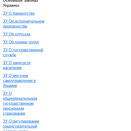
Основные Законы
Украины
ЗУ О банкротстве
ЗУ Об исполнительном
производстве
ЗУ Об отпусках
ЗУ Об охране труда
ЗУ О государственной
службе
ЗУ О занятости
населения
ЗУ О местном
самоуправлении в
Украине
ЗУ О
общеобязательном
государственном
пенсионном
страховании
ЗУ О регулировании
градостроительной