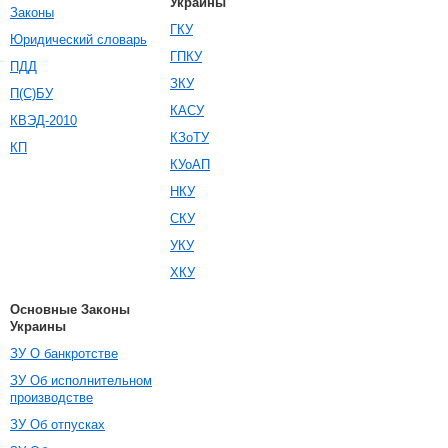
Украины
Законы
ГКУ
Юридический словарь
ГПКУ
ПДД
ЗКУ
П(С)БУ
КАСУ
КВЭД-2010
КЗоТУ
КП
КУоАП
НКУ
СКУ
УКУ
ХКУ
Основные Законы
Украины
ЗУ О банкротстве
ЗУ Об исполнительном
производстве
ЗУ Об отпусках