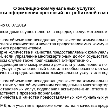
О жилищно-коммунальных услугах
ости оформления претензий потребителей в м
о 08.07.2019
рном доме осуществляется в порядке, предусмотренно
полном объеме или ненадлежащего качества коммунальны
верки количества и качества предоставляемых коммунал
и его представителем.
верке количества и качества предоставляемых коммунал
й, если управление многоквартирным домом осуществля
ком случае также подписывают акт-претензию .
адельцев многоквартирного дома или управляющего по 
услуг в установленный срок или необоснованного отказа
ачества предоставляемых коммунальных услуг / или по
полном объеме или ненадлежащего качества коммунальны
м таких услуг объединениям совладельцев многоквартир
оставляемых услуг, подписания акта-претензии, отняти
аствуют в проверке по желанию.
оличества и качества предоставляемых коммунальных ус
Д для участия в проверке количества и качества пре