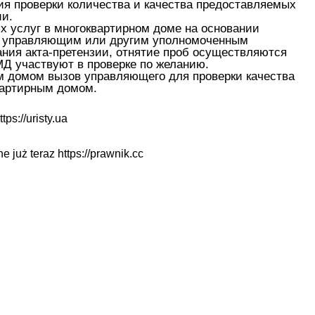
ния проверки количества и качества предоставляемых
ии.
х услуг в многоквартирном доме на основании
луг управляющим или другим уполномоченным
ания акта-претензии, отнятие проб осуществляются
 участвуют в проверке по желанию.
м домом вызов управляющего для проверки качества
вартирным домом.
ttps://uristy.ua
ne już teraz
https://prawnik.cc