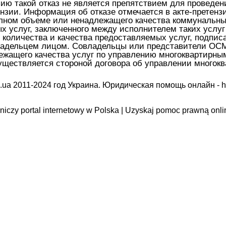
нзию такой отказ не является препятствием для проведе
нзии. Информация об отказе отмечается в акте-претенз
полном объеме или ненадлежащего качества коммунальны
ых услуг, заключенного между исполнителем таких ус
количества и качества предоставляемых услуг, подпис
адельцем лицом. Совладельцы или представители ОСМД
лежащего качества услуг по управлению многоквартирны
существляется стороной договора об управлении многок
.ua 2011-2024 год Украина. Юридическая помощь онлайн -
h
iczy portal internetowy w Polska | Uzyskaj pomoc prawną onli