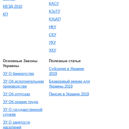
КАСУ
КВЭД-2010
КЗоТУ
КП
КУоАП
НКУ
СКУ
УКУ
ХКУ
Основные Законы
Полезные статьи
Украины
Субсидия в Украине
ЗУ О банкротстве
2019
ЗУ Об исполнительном
Безвизовый режим для
производстве
Украины 2019
ЗУ Об отпусках
Пенсия в Украине 2019
ЗУ Об охране труда
ЗУ О государственной
службе
ЗУ О занятости
населения