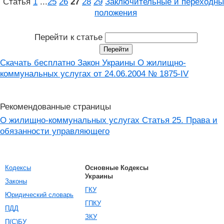
Статья
1
...
25
26
27
28
29
Заключительные и переходны
положения
Перейти к статье
Скачать бесплатно Закон Украины О жилищно-
коммунальных услугах от 24.06.2004 № 1875-IV
Рекомендованные страницы
О жилищно-коммунальных услугах Статья 25. Права и
обязанности управляющего
Кодексы
Основные Кодексы
Украины
Законы
ГКУ
Юридический словарь
ГПКУ
ПДД
ЗКУ
П(С)БУ