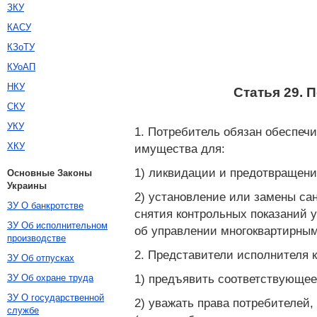
ЗКУ
КАСУ
КЗоТУ
КУоАП
НКУ
Статья 29. 
СКУ
УКУ
1. Потребитель обязан обеспеч
ХКУ
имущества для:
1) ликвидации и предотвращени
Основные Законы
Украины
2) установление или замены са
ЗУ О банкротстве
снятия контрольных показаний 
ЗУ Об исполнительном
об управлении многоквартирны
производстве
2. Представители исполнителя 
ЗУ Об отпусках
1) предъявить соответствующее
ЗУ Об охране труда
ЗУ О государственной
2) уважать права потребителей
службе