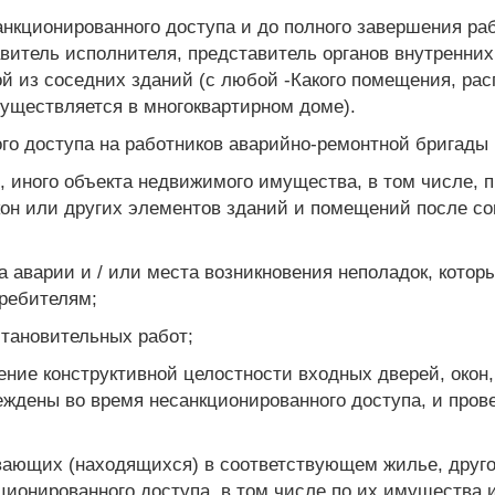
анкционированного доступа и до полного завершения ра
витель исполнителя, представитель органов внутренних
й из соседних зданий (с любой -Какого помещения, рас
уществляется в многоквартирном доме).
ого доступа на работников аварийно-ремонтной бригады
ю, иного объекта недвижимого имущества, в том числе, 
кон или других элементов зданий и помещений после со
а аварии и / или места возникновения неполадок, кот
ребителям;
становительных работ;
ение конструктивной целостности входных дверей, окон,
ждены во время несанкционированного доступа, и про
ивающих (находящихся) в соответствующем жилье, друг
ционированного доступа, в том числе по их имущества 