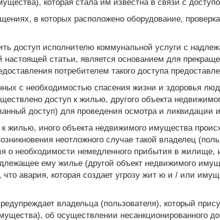
ущества), которая стала им известна в связи с доступ
ещениях, в которых расположено оборудование, проверка,
вить доступ исполнителю коммунальной услуги с надл
й настоящей статьи, является основанием для прекращ
едоставления потребителем такого доступа предоставле
анных с необходимостью спасения жизни и здоровья люд
уществлено доступ к жилью, другого объекта недвижимо
ованный доступ) для проведения осмотра и ликвидации 
 к жилью, иного объекта недвижимого имущества происх
возникновения неотложного случае такой владелец (поль
я о необходимости немедленного прибытия в жилище, 
адлежащее ему жилье (другой объект недвижимого имуще
 что авария, которая создает угрозу жит ю и / или иму
редупреждает владельца (пользователя), который присут
имущества), об осуществлении несанкционированного до