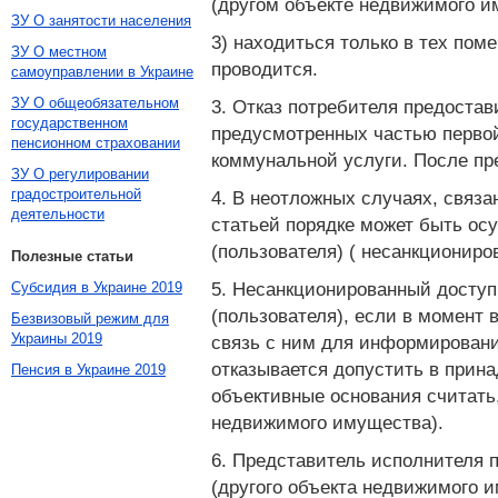
(другом объекте недвижимого им
ЗУ О занятости населения
3) находиться только в тех пом
ЗУ О местном
проводится.
самоуправлении в Украине
ЗУ О общеобязательном
3. Отказ потребителя предоста
государственном
предусмотренных частью перво
пенсионном страховании
коммунальной услуги. После пр
ЗУ О регулировании
градостроительной
4. В неотложных случаях, связ
деятельности
статьей порядке может быть ос
(пользователя) ( несанкционир
Полезные статьи
5. Несанкционированный доступ
Субсидия в Украине 2019
(пользователя), если в момент 
Безвизовый режим для
Украины 2019
связь с ним для информировани
отказывается допустить в прин
Пенсия в Украине 2019
объективные основания считать,
недвижимого имущества).
6. Представитель исполнителя п
(другого объекта недвижимого 