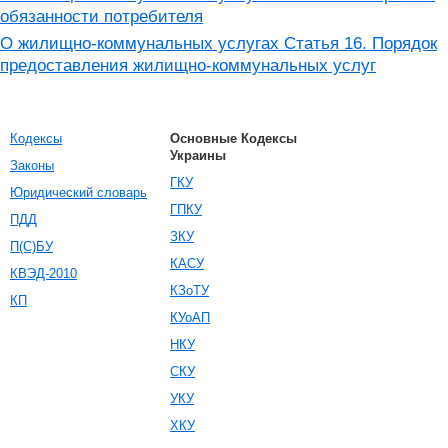
обязанности потребителя
О жилищно-коммунальных услугах Статья 16. Порядок
предоставления жилищно-коммунальных услуг
Кодексы
Основные Кодексы
Украины
Законы
ГКУ
Юридический словарь
ГПКУ
ПДД
ЗКУ
П(С)БУ
КАСУ
КВЭД-2010
КЗоТУ
КП
КУоАП
НКУ
СКУ
УКУ
ХКУ