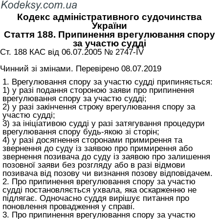
Кодекс адміністративного судочинства
України
Стаття 188. Припинення врегулювання спору
за участю судді
Ст. 188 КАС від 06.07.2005 № 2747-IV
Чинний зі змінами. Перевірено 08.07.2019
1. Врегулювання спору за участю судді припиняється:
1) у разі подання стороною заяви про припинення
врегулювання спору за участю судді;
2) у разі закінчення строку врегулювання спору за
участю судді;
3) за ініціативою судді у разі затягування процедури
врегулювання спору будь-якою зі сторін;
4) у разі досягнення сторонами примирення та
звернення до суду із заявою про примирення або
звернення позивача до суду із заявою про залишення
позовної заяви без розгляду або в разі відмови
позивача від позову чи визнання позову відповідачем.
2. Про припинення врегулювання спору за участю
судді постановляється ухвала, яка оскарженню не
підлягає. Одночасно суддя вирішує питання про
поновлення провадження у справі.
3. Про припинення врегулювання спору за участю