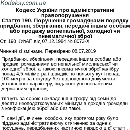
Кодекс України про адміністративні
правопорушення
Стаття 190. Порушення громадянами порядку
придбання, зберігання, передачі іншим особам
або продажу вогнепальної, холодної чи
пневматичної зброї
Ст. 190 КУпАП вiд 07.12.1984 № 8073-X
Чинний зі змінами. Перевірено 08.07.2019
Придбання, зберігання, передача іншим особам або
продаж громадянами вогнепальної мисливської чи
холодної зброї, а також пневматичної зброї калібру
понад 4,5 міліметра і швидкістю польоту кулі понад
100 метрів за секунду без відповідного документа
дозвільного характеру, виданого уповноваженим
державним органом, -
тягнуть за собою накладення штрафу від семи до
десяти неоподатковуваних мінімумів доходів громадян
з конфіскацією зброї або без такої.
Ті самі дії, вчинені особою, яку протягом року було
піддано адміністративному стягненню за одне з
порушень, передбачених частиною першою цієї статті,