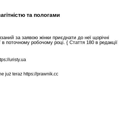
вагітністю та пологами
язаний за заявою жінки приєднати до неї щорічні
ї в поточному робочому році. { Стаття 180 в редакції
tps://uristy.ua
ne już teraz
https://prawnik.cc