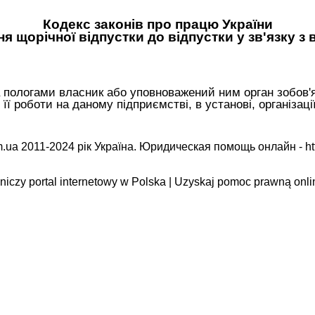
Кодекс законів про працю України
я щорічної відпустки до відпустки у зв'язку з 
 та пологами власник або уповноважений ним орган зобов'
її роботи на даному підприємстві, в установі, організаці
.ua 2011-2024 рік Україна. Юридическая помощь онлайн -
ht
iczy portal internetowy w Polska | Uzyskaj pomoc prawną onli