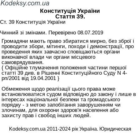
Конституція України
Стаття 39.
Ст. 39 Конституція України
Чинний зі змінами. Перевірено 08.07.2019
Громадяни мають право збиратися мирно, без зброї і
проводити збори, мітинги, походи і демонстрації, про
проведення яких завчасно сповіщаються органи
виконавчої влади чи органи місцевого
самоврядування.
{ Офіційне тлумачення положення частини першої
статті 39 див. в Рішенні Конституційного Суду N 4-
рп/2001 від 19.04.2001 }
Обмеження щодо реалізації цього права може
встановлюватися судом відповідно до закону і лише в
інтересах національної безпеки та громадського
порядку - з метою запобігання заворушенням чи
злочинам, для охорони здоров'я населення або
захисту прав і свобод інших людей.
Kodeksy.com.ua 2011-2024 рік Україна. Юридическая