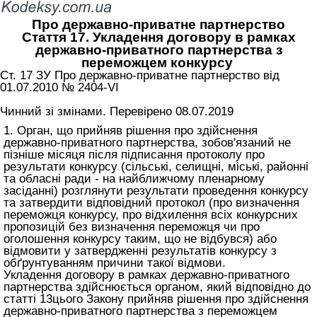
Про державно-приватне партнерство
Стаття 17. Укладення договору в рамках
державно-приватного партнерства з
переможцем конкурсу
Ст. 17 ЗУ Про державно-приватне партнерство від
01.07.2010 № 2404-VI
Чинний зі змінами. Перевірено 08.07.2019
1. Орган, що прийняв рішення про здійснення
державно-приватного партнерства, зобов'язаний не
пізніше місяця після підписання протоколу про
результати конкурсу (сільські, селищні, міські, районні
та обласні ради - на найближчому пленарному
засіданні) розглянути результати проведення конкурсу
та затвердити відповідний протокол (про визначення
переможця конкурсу, про відхилення всіх конкурсних
пропозицій без визначення переможця чи про
оголошення конкурсу таким, що не відбувся) або
відмовити у затвердженні результатів конкурсу з
обґрунтуванням причини такої відмови.
Укладення договору в рамках державно-приватного
партнерства здійснюється органом, який відповідно до
статті 13цього Закону прийняв рішення про здійснення
державно-приватного партнерства з переможцем