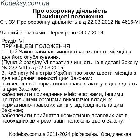
Про охоронну діяльність
Прикінцеві положення
Ст. ЗУ Про охоронну діяльність від 22.03.2012 № 4616-VI
Чинний зі змінами. Перевірено 08.07.2019
Розділ VI
ПРИКІНЦЕВІ ПОЛОЖЕННЯ
1. Цей Закон набирає чинності через шість місяців з
дня його опублікування.
{Пункт 2 розділу VI втратив чинність на підставі Закону
№ 222-VIII від 02.03.2015}
3. Кабінету Міністрів України протягом шести місяців з
дня набрання чинності цим Законом:
привести свої нормативно-правові акти у відповідність
із цим Законом;
забезпечити приведення міністерствами, іншими
центральними органами виконавчої влади їх
нормативно-правових актів у відповідність із цим
Законом;
забезпечити прийняття нормативно-правових актів,
необхідних для реалізації положень цього Закону.
Kodeksy.com.ua 2011-2024 рік Україна. Юридическая