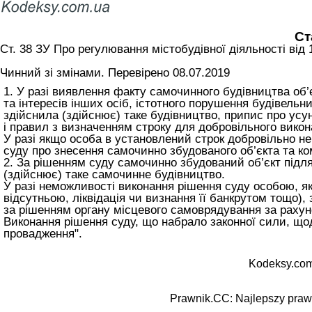
Ст
Ст. 38 ЗУ Про регулювання містобудівної діяльності вiд 
Чинний зі змінами. Перевірено 08.07.2019
1. У разі виявлення факту самочинного будівництва об’
та інтересів інших осіб, істотного порушення будівель
здійснила (здійснює) таке будівництво, припис про усу
і правил з визначенням строку для добровільного викон
У разі якщо особа в установлений строк добровільно не
суду про знесення самочинно збудованого об’єкта та ко
2. За рішенням суду самочинно збудований об’єкт підля
(здійснює) таке самочинне будівництво.
У разі неможливості виконання рішення суду особою, як
відсутньою, ліквідація чи визнання її банкрутом тощо)
за рішенням органу місцевого самоврядування за рахун
Виконання рішення суду, що набрало законної сили, що
провадження"
.
Kodeksy.com
Prawnik.CC: Najlepszy prawn