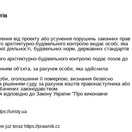
тів
илення від проекту або усунення порушень законних прав
о архітектурно-будівельного контролю видає особі, яка
ої діяльності, будівельних норм, державних стандартів
ого архітектурно-будівельного контролю подає позов до
нням об’єкта, за рахунок особи, яка здійснила
оби, оголошення її померлою, визнання безвісно
за рішенням суду за рахунок коштів правонаступника або
дбачених законодавством.
я відповідно до
Закону України "Про виконавче
tps://uristy.ua
ne już teraz
https://prawnik.cc