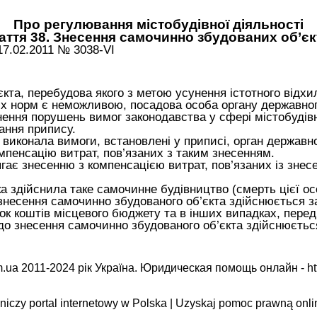
Про регулювання містобудівної діяльності
аття 38. Знесення самочинно збудованих об’єк
17.02.2011 № 3038-VI
єкта, перебудова якого з метою усунення істотного відх
них норм є неможливою, посадова особа органу державног
нення порушень вимог законодавства у сфері містобудівн
ання припису.
 виконала вимоги, встановлені у приписі, орган державн
мпенсацію витрат, пов’язаних з таким знесенням.
гає знесенню з компенсацією витрат, пов’язаних із знесе
а здійснила таке самочинне будівництво (смерть цієї ос
, знесення самочинно збудованого об’єкта здійснюється 
ок коштів місцевого бюджету та в інших випадках, пере
до знесення самочинно збудованого об’єкта здійснюєтьс
.ua 2011-2024 рік Україна. Юридическая помощь онлайн -
ht
iczy portal internetowy w Polska | Uzyskaj pomoc prawną onli