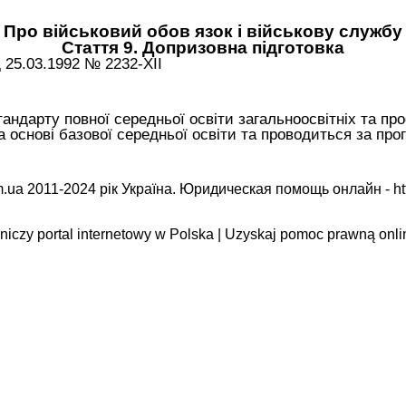
Про військовий обов язок і військову службу
Стаття 9. Допризовна підготовка
д 25.03.1992 № 2232-XII
андарту повної середньої освіти загальноосвітніх та про
а основі базової середньої освіти та проводиться за п
.ua 2011-2024 рік Україна. Юридическая помощь онлайн -
ht
iczy portal internetowy w Polska | Uzyskaj pomoc prawną onli