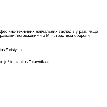
фесійно-технічних навчальних закладів у разі, якщо
рограмами, погодженими з Міністерством оборони
tps://uristy.ua
ne już teraz
https://prawnik.cc