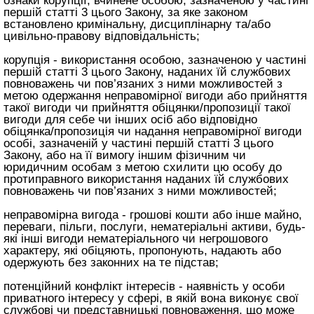
ознаки корупції, вчинене особою, зазначеною у частині
першій
статті 3 цього Закону
, за яке законом
встановлено кримінальну, дисциплінарну та/або
цивільно-правову відповідальність;
корупція - використання особою, зазначеною у частині
першій
статті 3 цього Закону
, наданих їй службових
повноважень чи пов’язаних з ними можливостей з
метою одержання неправомірної вигоди або прийняття
такої вигоди чи прийняття обіцянки/пропозиції такої
вигоди для себе чи інших осіб або відповідно
обіцянка/пропозиція чи надання неправомірної вигоди
особі, зазначеній у частині першій
статті 3 цього
Закону
, або на її вимогу іншим фізичним чи
юридичним особам з метою схилити цю особу до
протиправного використання наданих їй службових
повноважень чи пов’язаних з ними можливостей;
неправомірна вигода - грошові кошти або інше майно,
переваги, пільги, послуги, нематеріальні активи, будь-
які інші вигоди нематеріального чи негрошового
характеру, які обіцяють, пропонують, надають або
одержують без законних на те підстав;
потенційний конфлікт інтересів - наявність у особи
приватного інтересу у сфері, в якій вона виконує свої
службові чи представницькі повноваження, що може