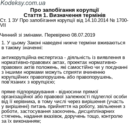
Про запобігання корупції
Стаття 1. Визначення термінів
Ст. 1 ЗУ Про запобігання корупції від 14.10.2014 № 1700-
VII
Чинний зі змінами. Перевірено 08.07.2019
1. У цьому Законі наведені нижче терміни вживаються
в такому значенні:
антикорупційна експертиза - діяльність із виявлення в
нормативно-правових актах, проектах нормативно-
правових актів положень, які самостійно чи у поєднанні
з іншими нормами можуть сприяти вчиненню
корупційних правопорушень або правопорушень,
пов’язаних з корупцією;
пряме підпорядкування - відносини прямої
організаційної або правової залежності підлеглої особи
від її керівника, в тому числі через вирішення (участь
у вирішенні) питань прийняття на роботу, звільнення з
роботи, застосування заохочень, дисциплінарних
стягнень, надання вказівок, доручень тощо, контролю
за їх виконанням;