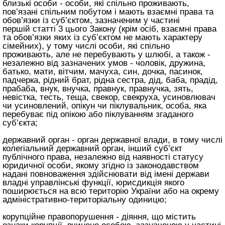
близькі особи - особи, які спільно проживають,
пов’язані спільним побутом і мають взаємні права та
обов’язки із суб’єктом, зазначеним у частині
першій
статті 3 цього Закону
(крім осіб, взаємні права
та обов’язки яких із суб’єктом не мають характеру
сімейних), у тому числі особи, які спільно
проживають, але не перебувають у шлюбі, а також -
незалежно від зазначених умов - чоловік, дружина,
батько, мати, вітчим, мачуха, син, дочка, пасинок,
падчерка, рідний брат, рідна сестра, дід, баба, прадід,
прабаба, внук, внучка, правнук, правнучка, зять,
невістка, тесть, теща, свекор, свекруха, усиновлювач
чи усиновлений, опікун чи піклувальник, особа, яка
перебуває під опікою або піклуванням згаданого
суб’єкта;
державний орган - орган державної влади, в тому числі
колегіальний державний орган, інший суб’єкт
публічного права, незалежно від наявності статусу
юридичної особи, якому згідно із законодавством
надані повноваження здійснювати від імені держави
владні управлінські функції, юрисдикція якого
поширюється на всю територію України або на окрему
адміністративно-територіальну одиницю;
корупційне правопорушення - діяння, що містить