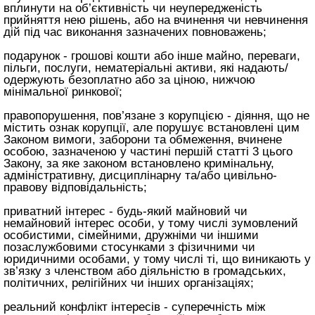
вплинути на об’єктивність чи неупередженість
прийняття нею рішень, або на вчинення чи невчинення
дій під час виконання зазначених повноважень;
подарунок - грошові кошти або інше майно, переваги,
пільги, послуги, нематеріальні активи, які надають/
одержують безоплатно або за ціною, нижчою
мінімальної ринкової;
правопорушення, пов’язане з корупцією - діяння, що не
містить ознак корупції, але порушує встановлені цим
Законом вимоги, заборони та обмеження, вчинене
особою, зазначеною у частині першій
статті 3 цього
Закону
, за яке законом встановлено кримінальну,
адміністративну, дисциплінарну та/або цивільно-
правову відповідальність;
приватний інтерес - будь-який майновий чи
немайновий інтерес особи, у тому числі зумовлений
особистими, сімейними, дружніми чи іншими
позаслужбовими стосунками з фізичними чи
юридичними особами, у тому числі ті, що виникають у
зв’язку з членством або діяльністю в громадських,
політичних, релігійних чи інших організаціях;
реальний конфлікт інтересів - суперечність між