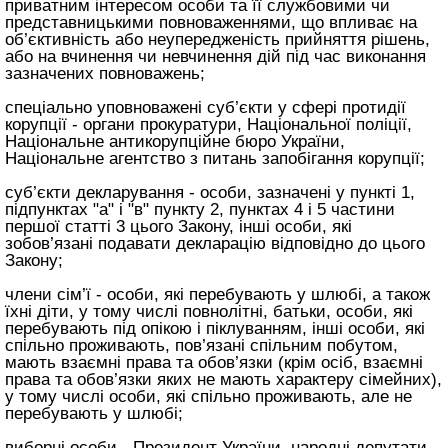
приватним інтересом особи та її службовими чи
представницькими повноваженнями, що впливає на
об’єктивність або неупередженість прийняття рішень,
або на вчинення чи невчинення дій під час виконання
зазначених повноважень;
спеціально уповноважені суб’єкти у сфері протидії
корупції - органи прокуратури, Національної поліції,
Національне антикорупційне бюро України,
Національне агентство з питань запобігання корупції;
суб’єкти декларування - особи, зазначені у пункті 1,
підпунктах "а" і "в" пункту 2, пунктах 4 і 5 частини
першої
статті 3 цього Закону
, інші особи, які
зобов’язані подавати декларацію відповідно до цього
Закону;
члени сім’ї - особи, які перебувають у шлюбі, а також
їхні діти, у тому числі повнолітні, батьки, особи, які
перебувають під опікою і піклуванням, інші особи, які
спільно проживають, пов’язані спільним побутом,
мають взаємні права та обов’язки (крім осіб, взаємні
права та обов’язки яких не мають характеру сімейних),
у тому числі особи, які спільно проживають, але не
перебувають у шлюбі;
виборні особи - Президент України, народні депутати