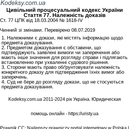
Цивільний процесуальний кодекс України
Стаття 77. Належність доказів
Ст. 77 ЦПК від 18.03.2004 № 1618-IV
Чинний зі змінами. Перевірено 08.07.2019
1. Належними є докази, які містять інформацію щодо
предмета доказування.
2. Предметом доказування є обставини, що
підтверджують заявлені вимоги чи заперечення або
мають інше значення для розгляду справи і підлягають
встановленню при ухваленні судового рішення.
3. Сторони мають право обґрунтовувати належність
конкретного доказу для підтвердження їхніх вимог або
заперечень.
4. Суд не бере до розгляду докази, що не стосуються
предмета доказування.
Kodeksy.com.ua 2011-2024 рік Україна. Юридическая
помощь онлайн -
https://uristy.ua
Prawnik.CC: Najlepszy prawniczy portal internetowy w Polska |