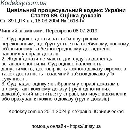
Цивільний процесуальний кодекс України
Стаття 89. Оцінка доказів
Ст. 89 ЦПК від 18.03.2004 № 1618-IV
Чинний зі змінами. Перевірено 08.07.2019
1. Суд оцінює докази за своїм внутрішнім
переконанням, що ґрунтується на всебічному, повному,
об’єктивному та безпосередньому дослідженні
наявних у справі доказів.
2. Жодні докази не мають для суду заздалегідь
встановленої сили. Суд оцінює належність,
допустимість, достовірність кожного доказу окремо, а
також достатність і взаємний зв’язок доказів у їх
сукупності.
3. Суд надає оцінку як зібраним у справі доказам в
цілому, так і кожному доказу (групі однотипних
доказів), який міститься у справі, мотивує відхилення
або врахування кожного доказу (групи доказів).
Kodeksy.com.ua 2011-2024 рік Україна. Юридическая
помощь онлайн -
https://uristy.ua