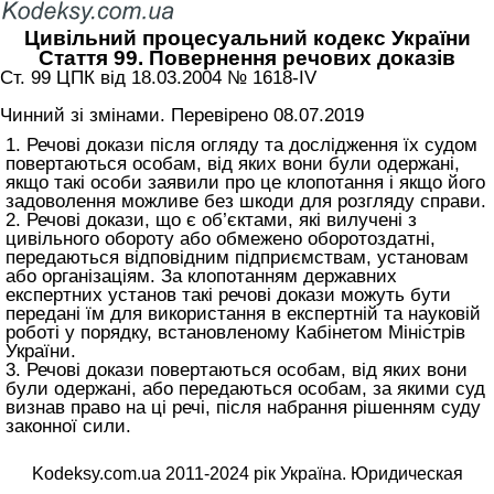
Цивільний процесуальний кодекс України
Стаття 99. Повернення речових доказів
Ст. 99 ЦПК від 18.03.2004 № 1618-IV
Чинний зі змінами. Перевірено 08.07.2019
1. Речові докази після огляду та дослідження їх судом
повертаються особам, від яких вони були одержані,
якщо такі особи заявили про це клопотання і якщо його
задоволення можливе без шкоди для розгляду справи.
2. Речові докази, що є об’єктами, які вилучені з
цивільного обороту або обмежено оборотоздатні,
передаються відповідним підприємствам, установам
або організаціям. За клопотанням державних
експертних установ такі речові докази можуть бути
передані їм для використання в експертній та науковій
роботі у порядку, встановленому Кабінетом Міністрів
України.
3. Речові докази повертаються особам, від яких вони
були одержані, або передаються особам, за якими суд
визнав право на ці речі, після набрання рішенням суду
законної сили.
Kodeksy.com.ua 2011-2024 рік Україна. Юридическая