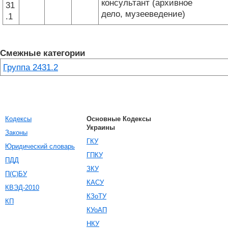
консультант (архивное
31
дело, музееведение)
.1
Смежные категории
Группа 2431.2
Кодексы
Основные Кодексы
Украины
Законы
ГКУ
Юридический словарь
ГПКУ
ПДД
ЗКУ
П(С)БУ
КАСУ
КВЭД-2010
КЗоТУ
КП
КУоАП
НКУ