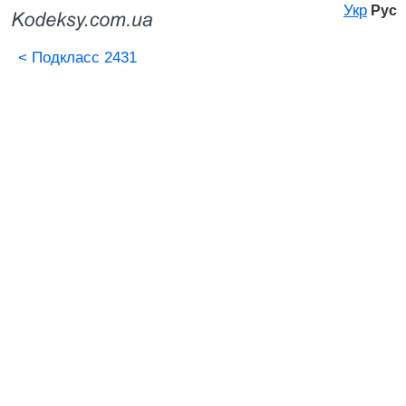
Укр
Рус
<
Подкласс 2431