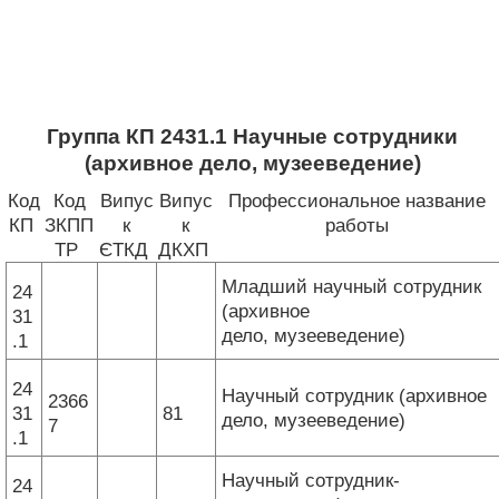
Группа КП 2431.1 Научные сотрудники
(архивное дело, музееведение)
Код
Код
Випус
Випус
Профессиональное название
КП
ЗКПП
к
к
работы
ТР
ЄТКД
ДКХП
Младший научный сотрудник
24
(архивное
31
дело, музееведение)
.1
24
Научный сотрудник (архивное
2366
31
81
дело, музееведение)
7
.1
Научный сотрудник-
24