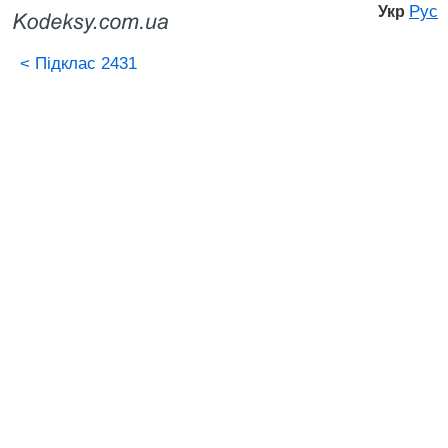
Рус
Укр
<
Підклас 2431