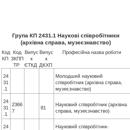
Група КП 2431.1 Наукові співробітники
(архівна справа, музеєзнавство)
Код
Код
Випус
Випус
Професійна назва роботи
КП
ЗКПП
к
к
ТР
ЄТКД
ДКХП
24
Молодший науковий
31
співробітник (архівна справа,
.1
музеєзнавство)
24
2366
Науковий співробітник (архівна
31
81
7
справа, музеєзнавство)
.1
24
Науковий співробітник-