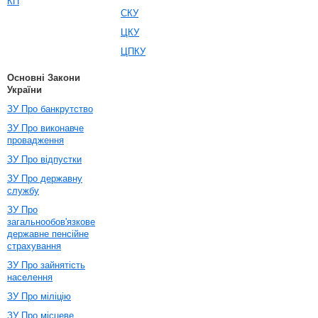
КП
СКУ
ЦКУ
ЦПКУ
Основні Закони
України
ЗУ Про банкрутство
ЗУ Про виконавче
провадження
ЗУ Про відпустки
ЗУ Про державну
службу
ЗУ Про
загальнообов'язкове
державне пенсійне
страхування
ЗУ Про зайнятість
населення
ЗУ Про міліцію
ЗУ Про місцеве