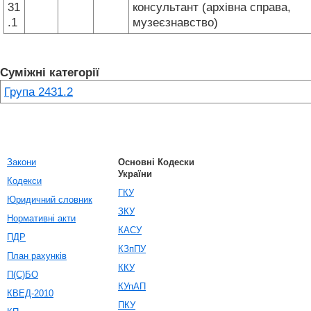
31
консультант (архівна справа,
.1
музеєзнавство)
Суміжні категорії
Група 2431.2
Закони
Основні Кодески
України
Кодекси
ГКУ
Юридичний словник
ЗКУ
Нормативні акти
КАСУ
ПДР
КЗпПУ
План рахунків
ККУ
П(С)БО
КУпАП
КВЕД-2010
ПКУ