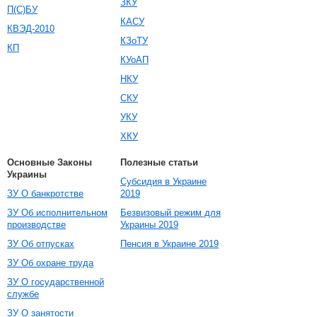
ЗКУ
П(С)БУ
КАСУ
КВЭД-2010
КЗоТУ
КП
КУоАП
НКУ
СКУ
УКУ
ХКУ
Основные Законы
Полезные статьи
Украины
Субсидия в Украине
ЗУ О банкротстве
2019
ЗУ Об исполнительном
Безвизовый режим для
производстве
Украины 2019
ЗУ Об отпусках
Пенсия в Украине 2019
ЗУ Об охране труда
ЗУ О государственной
службе
ЗУ О занятости