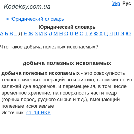
Укр
Рус
<
Юридический словарь
Юридический словарь
А
Б
В
Г
Д
Е
Ж
З
И
К
Л
М
Н
О
П
Р
С
Т
У
Ф
Х
Ц
Ч
Ш
Э
Ю
Что такое добыча полезных ископаемых?
добыча полезных ископаемых
добыча полезных ископаемых
- это совокупность
технологических операций по изъятию, в том числе из
залежей дна водоемов, и перемещения, в том числе
временное хранение, на поверхность части недр
(горных пород, рудного сырья и т.д.), вмещающий
полезные ископаемые
Источник:
ст. 14 НКУ