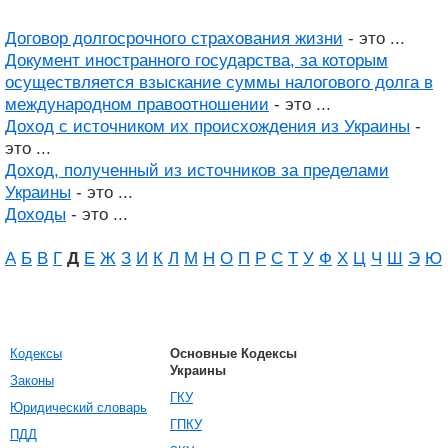
Договор долгосрочного страхования жизни
- это ...
Документ иностранного государства, за которым
осуществляется взыскание суммы налогового долга в
международном правоотношении
- это ...
Доход с источником их происхождения из Украины
-
это ...
Доход, полученный из источников за пределами
Украины
- это ...
Доходы
- это ...
А
Б
В
Г
Д
Е
Ж
З
И
К
Л
М
Н
О
П
Р
С
Т
У
Ф
Х
Ц
Ч
Ш
Э
Ю
Кодексы
Основные Кодексы
Украины
Законы
ГКУ
Юридический словарь
ГПКУ
ПДД