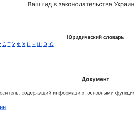
Ваш гид в законодательстве Украи
Юридический словарь
Р
С
Т
У
Ф
Х
Ц
Ч
Ш
Э
Ю
Документ
оситель, содержащий информацию, основными функциям
ции