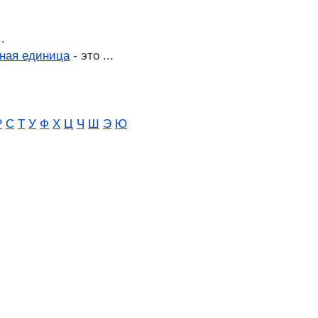
..
ная единица
- это ...
Р
С
Т
У
Ф
Х
Ц
Ч
Ш
Э
Ю