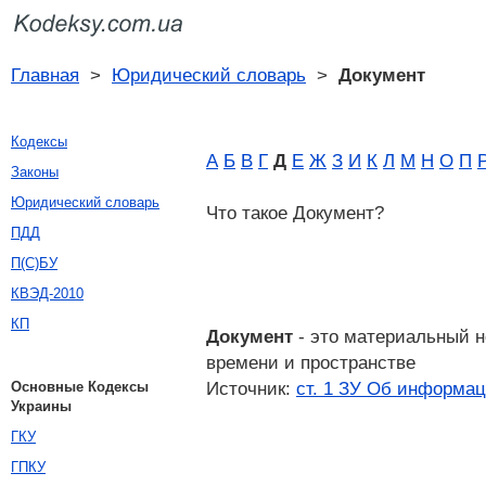
Главная
>
Юридический словарь
>
Документ
Кодексы
А
Б
В
Г
Д
Е
Ж
З
И
К
Л
М
Н
О
П
Законы
Юридический словарь
Что такое Документ?
ПДД
П(С)БУ
КВЭД-2010
КП
Документ
- это материальный н
времени и пространстве
Источник:
ст. 1 ЗУ Об информа
Основные Кодексы
Украины
ГКУ
ГПКУ