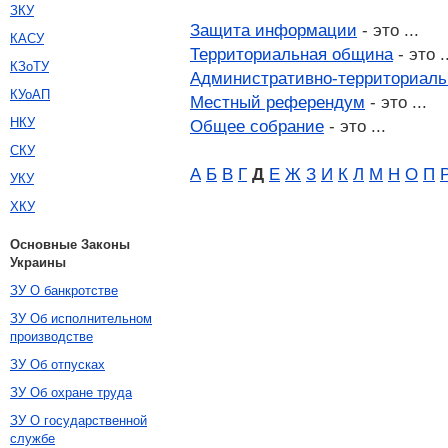
ЗКУ
Защита информации
- это ...
КАСУ
Территориальная община
- это .
КЗоТУ
Административно-территориаль
КУоАП
Местный референдум
- это ...
НКУ
Общее собрание
- это ...
СКУ
А
Б
В
Г
Д
Е
Ж
З
И
К
Л
М
Н
О
П
УКУ
ХКУ
Основные Законы
Украины
ЗУ О банкротстве
ЗУ Об исполнительном
производстве
ЗУ Об отпусках
ЗУ Об охране труда
ЗУ О государственной
службе