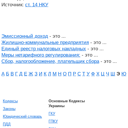
Источник:
ст. 14 НКУ
Эмиссионный доход
- это ...
Жилищно-коммунальные предприятия
- это ...
Единый реестр налоговых накладных
- это ...
Меры нетарифного регулирования:
- это ...
Сбор, налогообложение, плательщик сбора
- это ...
А
Б
В
Г
Д
Е
Ж
З
И
К
Л
М
Н
О
П
Р
С
Т
У
Ф
Х
Ц
Ч
Ш
Э
Ю
Кодексы
Основные Кодексы
Украины
Законы
ГКУ
Юридический словарь
ГПКУ
ПДД