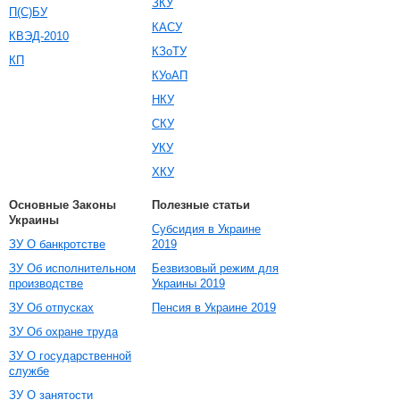
ЗКУ
П(С)БУ
КАСУ
КВЭД-2010
КЗоТУ
КП
КУоАП
НКУ
СКУ
УКУ
ХКУ
Основные Законы
Полезные статьи
Украины
Субсидия в Украине
ЗУ О банкротстве
2019
ЗУ Об исполнительном
Безвизовый режим для
производстве
Украины 2019
ЗУ Об отпусках
Пенсия в Украине 2019
ЗУ Об охране труда
ЗУ О государственной
службе
ЗУ О занятости