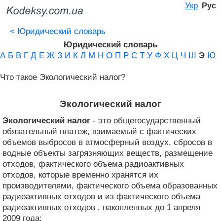
Укр
Рус
<
Юридический словарь
Юридический словарь
А
Б
В
Г
Д
Е
Ж
З
И
К
Л
М
Н
О
П
Р
С
Т
У
Ф
Х
Ц
Ч
Ш
Э
Ю
Что такое Экологический налог?
Экологический налог
Экологический налог
- это общегосударственный
обязательный платеж, взимаемый с фактических
объемов выбросов в атмосферный воздух, сбросов в
водные объекты загрязняющих веществ, размещение
отходов, фактического объема радиоактивных
отходов, которые временно хранятся их
производителями, фактического объема образованных
радиоактивных отходов и из фактического объема
радиоактивных отходов , накопленных до 1 апреля
2009 года;