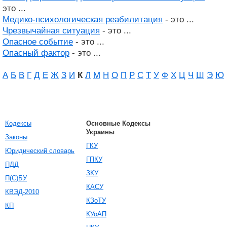
это ...
Медико-психологическая реабилитация
- это ...
Чрезвычайная ситуация
- это ...
Опасное событие
- это ...
Опасный фактор
- это ...
А
Б
В
Г
Д
Е
Ж
З
И
К
Л
М
Н
О
П
Р
С
Т
У
Ф
Х
Ц
Ч
Ш
Э
Ю
Кодексы
Основные Кодексы
Украины
Законы
ГКУ
Юридический словарь
ГПКУ
ПДД
ЗКУ
П(С)БУ
КАСУ
КВЭД-2010
КЗоТУ
КП
КУоАП