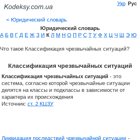
Укр
Рус
<
Юридический словарь
Юридический словарь
А
Б
В
Г
Д
Е
Ж
З
И
К
Л
М
Н
О
П
Р
С
Т
У
Ф
Х
Ц
Ч
Ш
Э
Ю
Что такое Классификация чрезвычайных ситуаций?
Классификация чрезвычайных ситуаций
Классификация чрезвычайных ситуаций
- это
система, согласно которой чрезвычайные ситуации
делятся на классы и подклассы в зависимости от
характера их происхождения
Источник:
ст. 2 КЦЗУ
Ликвидация последствий чрезвычайной ситуации
-