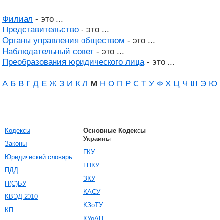
Филиал
- это ...
Представительство
- это ...
Органы управления обществом
- это ...
Наблюдательный совет
- это ...
Преобразования юридического лица
- это ...
А
Б
В
Г
Д
Е
Ж
З
И
К
Л
М
Н
О
П
Р
С
Т
У
Ф
Х
Ц
Ч
Ш
Э
Ю
Кодексы
Основные Кодексы
Украины
Законы
ГКУ
Юридический словарь
ГПКУ
ПДД
ЗКУ
П(С)БУ
КАСУ
КВЭД-2010
КЗоТУ
КП
КУоАП