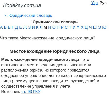
Укр
Рус
<
Юридический словарь
Юридический словарь
А
Б
В
Г
Д
Е
Ж
З
И
К
Л
М
Н
О
П
Р
С
Т
У
Ф
Х
Ц
Ч
Ш
Э
Ю
Что такое Местонахождение юридического лица?
Местонахождение юридического лица
Местонахождение юридического лица
- это
фактическое место ведения деятельности или
расположения офиса, из которого проводится
ежедневное управление деятельностью юридического
лица (преимущественно находится руководство) и
осуществление управления и учета
Источник:
ст. 93 ГКУ