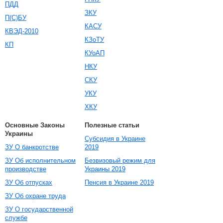
ПДД
ЗКУ
П(С)БУ
КАСУ
КВЭД-2010
КЗоТУ
КП
КУоАП
НКУ
СКУ
УКУ
ХКУ
Основные Законы
Полезные статьи
Украины
Субсидия в Украине
ЗУ О банкротстве
2019
ЗУ Об исполнительном
Безвизовый режим для
производстве
Украины 2019
ЗУ Об отпусках
Пенсия в Украине 2019
ЗУ Об охране труда
ЗУ О государственной
службе