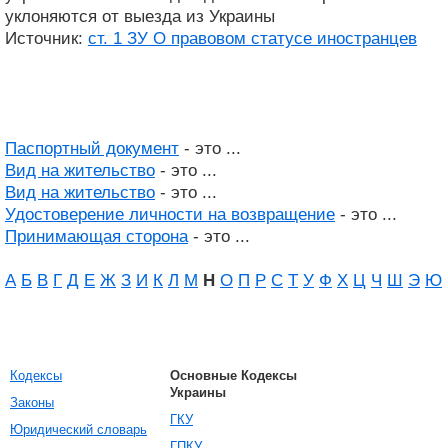
уклоняются от выезда из Украины
Источник:
ст. 1 ЗУ О правовом статусе иностранцев
Паспортный документ
- это ...
Вид на жительство
- это ...
Вид на жительство
- это ...
Удостоверение личности на возвращение
- это ...
Принимающая сторона
- это ...
А
Б
В
Г
Д
Е
Ж
З
И
К
Л
М
Н
О
П
Р
С
Т
У
Ф
Х
Ц
Ч
Ш
Э
Ю
Кодексы
Основные Кодексы
Украины
Законы
ГКУ
Юридический словарь
ГПКУ