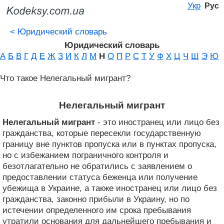
Укр
Рус
<
Юридический словарь
Юридический словарь
А
Б
В
Г
Д
Е
Ж
З
И
К
Л
М
Н
О
П
Р
С
Т
У
Ф
Х
Ц
Ч
Ш
Э
Ю
Что такое Нелегальный мигрант?
Нелегальный мигрант
Нелегальный мигрант
- это иностранец или лицо без
гражданства, которые пересекли государственную
границу вне пунктов пропуска или в пунктах пропуска,
но с избежанием пограничного контроля и
безотлагательно не обратились с заявлением о
предоставлении статуса беженца или получение
убежища в Украине, а также иностранец или лицо без
гражданства, законно прибыли в Украину, но по
истечении определенного им срока пребывания
утратили основания для дальнейшего пребывания и