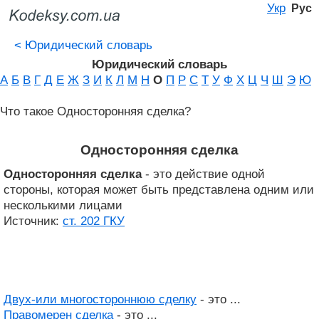
Укр
Рус
<
Юридический словарь
Юридический словарь
А
Б
В
Г
Д
Е
Ж
З
И
К
Л
М
Н
О
П
Р
С
Т
У
Ф
Х
Ц
Ч
Ш
Э
Ю
Что такое Односторонняя сделка?
Односторонняя сделка
Односторонняя сделка
- это действие одной
стороны, которая может быть представлена ​​одним или
несколькими лицами
Источник:
ст. 202 ГКУ
Двух-или многостороннюю сделку
- это ...
Правомерен сделка
- это ...