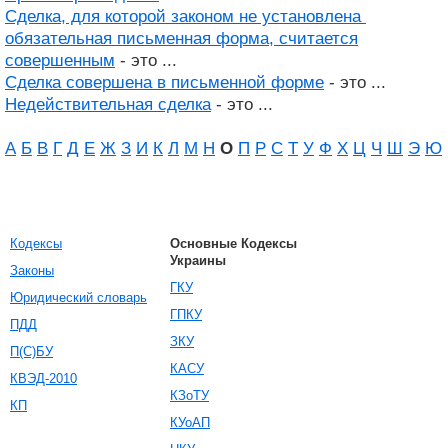
Сделка, для которой законом не установлена ​​
обязательная письменная форма, считается
совершенным
- это ...
Сделка совершена в письменной форме
- это ...
Недействительная сделка
- это ...
А
Б
В
Г
Д
Е
Ж
З
И
К
Л
М
Н
О
П
Р
С
Т
У
Ф
Х
Ц
Ч
Ш
Э
Ю
Кодексы
Основные Кодексы
Украины
Законы
ГКУ
Юридический словарь
ГПКУ
ПДД
ЗКУ
П(С)БУ
КАСУ
КВЭД-2010
КЗоТУ
КП
КУоАП