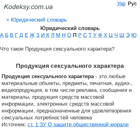
Укр
Рус
<
Юридический словарь
Юридический словарь
А
Б
В
Г
Д
Е
Ж
З
И
К
Л
М
Н
О
П
Р
С
Т
У
Ф
Х
Ц
Ч
Ш
Э
Ю
Что такое Продукция сексуального характера?
Продукция сексуального характера
Продукция сексуального характера
- это любые
материальные объекты, предметы, печатная, аудио-,
видеопродукция, в том числе реклама, сообщения и
материалы, продукция средств массовой
информации, электронных средств массовой
информации, предназначенные для удовлетворения
сексуальных потребностей человека
Источник:
ст. 1 ЗУ О защите общественной морали