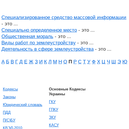
Специализированное средство массовой информации
- это ...
Специально определенное место
- это ...
Общественная мораль
- это ...
Виды работ по землеустройству
- это ...
Деятельность в сфере землеустройства
- это ...
А
Б
В
Г
Д
Е
Ж
З
И
К
Л
М
Н
О
П
Р
С
Т
У
Ф
Х
Ц
Ч
Ш
Э
Ю
Кодексы
Основные Кодексы
Украины
Законы
ГКУ
Юридический словарь
ГПКУ
ПДД
ЗКУ
П(С)БУ
КАСУ
КВЭД-2010