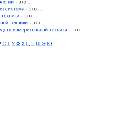
ологии
- это ...
ая система
- это ...
 техники
- это ...
ной техники
- это ...
едств измерительной техники
- это ...
Р
С
Т
У
Ф
Х
Ц
Ч
Ш
Э
Ю