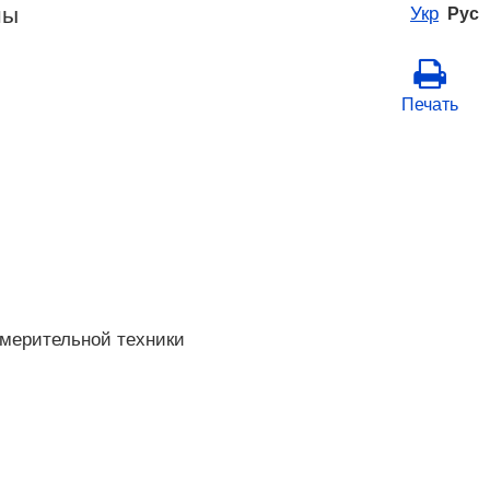
ны
Укр
Рус
Печать
змерительной техники