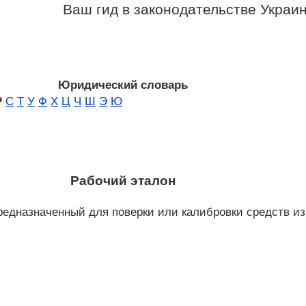
Ваш гид в законодательстве Украи
Юридический словарь
Р
С
Т
У
Ф
Х
Ц
Ч
Ш
Э
Ю
Рабочий эталон
предназначенный для поверки или калибровки средств и