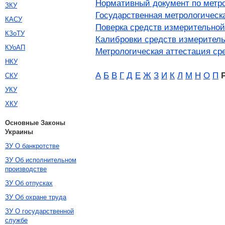
Нормативный документ по метр
ЗКУ
Государственная метрологическ
КАСУ
Поверка средств измерительной
КЗоТУ
Калибровки средств измеритель
КУоАП
Метрологическая аттестация ср
НКУ
А
Б
В
Г
Д
Е
Ж
З
И
К
Л
М
Н
О
П
СКУ
УКУ
ХКУ
Основные Законы
Украины
ЗУ О банкротстве
ЗУ Об исполнительном
производстве
ЗУ Об отпусках
ЗУ Об охране труда
ЗУ О государственной
службе