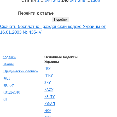
Статья
1
...
244
245
246
247
248
...
1308
Перейти к статье
Скачать бесплатно Гражданский кодекс Украины от
16.01.2003 № 435-IV
Кодексы
Основные Кодексы
Украины
Законы
ГКУ
Юридический словарь
ГПКУ
ПДД
ЗКУ
П(С)БУ
КАСУ
КВЭД-2010
КЗоТУ
КП
КУоАП
НКУ