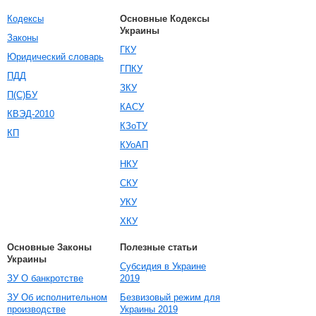
Кодексы
Основные Кодексы
Украины
Законы
ГКУ
Юридический словарь
ГПКУ
ПДД
ЗКУ
П(С)БУ
КАСУ
КВЭД-2010
КЗоТУ
КП
КУоАП
НКУ
СКУ
УКУ
ХКУ
Основные Законы
Полезные статьи
Украины
Субсидия в Украине
ЗУ О банкротстве
2019
ЗУ Об исполнительном
Безвизовый режим для
производстве
Украины 2019