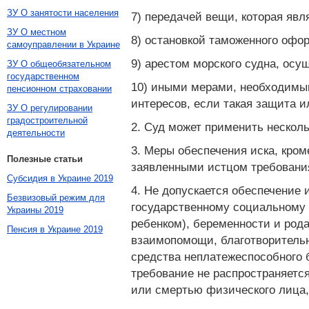
ЗУ О занятости населения
7) передачей вещи, которая яв
ЗУ О местном
8) остановкой таможенного офо
самоуправлении в Украине
9) арестом морского судна, осу
ЗУ О общеобязательном
государственном
10) иными мерами, необходимы
пенсионном страховании
интересов, если такая защита и
ЗУ О регулировании
градостроительной
2. Суд может применить несколь
деятельности
3. Меры обеспечения иска, кро
Полезные статьи
заявленными истцом требовани
Субсидия в Украине 2019
4. Не допускается обеспечение
Безвизовый режим для
государственному социальному 
Украины 2019
ребенком), беременности и рода
Пенсия в Украине 2019
взаимопомощи, благотворительн
средства неплатежеспособного 
требование не распространяетс
или смертью физического лица,