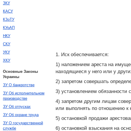
ЗКУ
КАСУ
КЗоТУ
КУоАП
НКУ
СКУ
УКУ
1. Иск обеспечивается:
ХКУ
1) наложением ареста на имуще
находящиеся у него или у други
Основные Законы
Украины
2) запретом совершать определ
ЗУ О банкротстве
3) установлением обязанности 
ЗУ Об исполнительном
производстве
4) запретом другим лицам сове
ЗУ Об отпусках
или выполнять по отношению к 
ЗУ Об охране труда
5) остановкой продажи арестова
ЗУ О государственной
6) остановкой взыскания на осн
службе