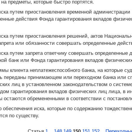
 на предметы, которые быстро портятся.
 иска путем приостановления временной администрации 
ленные действия Фонда гарантирования вкладов физич
иска путем приостановления решений, актов Национальн
апрета или обязанности совершать определенные дейст
иска путем запрета ответчику совершать определенные 
акой банк или Фонда гарантирования вкладов физических
ы клиента неплатежеспособного банка, на которые судо
ть переданы принимающем или переходном банка или с
ских лиц в установленном законодательством о системе
м гарантирования вкладов физических лиц лица, в инт
 остаются обремененными в соответствии с постановле
ер обеспечения иска, которые по содержанию тождестве
тся по существу.
Статья
1
...
148
149
150
151
152
...
Переходны