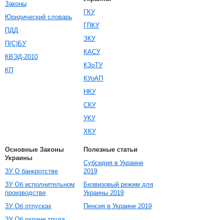
Законы
ГКУ
Юридический словарь
ГПКУ
ПДД
ЗКУ
П(С)БУ
КАСУ
КВЭД-2010
КЗоТУ
КП
КУоАП
НКУ
СКУ
УКУ
ХКУ
Основные Законы
Полезные статьи
Украины
Субсидия в Украине
ЗУ О банкротстве
2019
ЗУ Об исполнительном
Безвизовый режим для
производстве
Украины 2019
ЗУ Об отпусках
Пенсия в Украине 2019
ЗУ Об охране труда