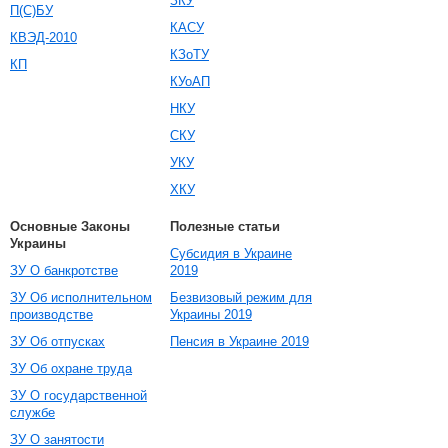
ЗКУ
П(С)БУ
КАСУ
КВЭД-2010
КЗоТУ
КП
КУоАП
НКУ
СКУ
УКУ
ХКУ
Основные Законы
Полезные статьи
Украины
Субсидия в Украине
ЗУ О банкротстве
2019
ЗУ Об исполнительном
Безвизовый режим для
производстве
Украины 2019
ЗУ Об отпусках
Пенсия в Украине 2019
ЗУ Об охране труда
ЗУ О государственной
службе
ЗУ О занятости