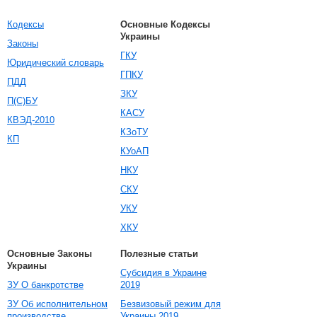
Кодексы
Основные Кодексы
Украины
Законы
ГКУ
Юридический словарь
ГПКУ
ПДД
ЗКУ
П(С)БУ
КАСУ
КВЭД-2010
КЗоТУ
КП
КУоАП
НКУ
СКУ
УКУ
ХКУ
Основные Законы
Полезные статьи
Украины
Субсидия в Украине
ЗУ О банкротстве
2019
ЗУ Об исполнительном
Безвизовый режим для
производстве
Украины 2019