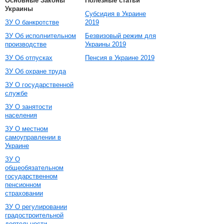
Основные Законы
Полезные статьи
Украины
Субсидия в Украине
ЗУ О банкротстве
2019
ЗУ Об исполнительном
Безвизовый режим для
производстве
Украины 2019
ЗУ Об отпусках
Пенсия в Украине 2019
ЗУ Об охране труда
ЗУ О государственной
службе
ЗУ О занятости
населения
ЗУ О местном
самоуправлении в
Украине
ЗУ О
общеобязательном
государственном
пенсионном
страховании
ЗУ О регулировании
градостроительной
деятельности